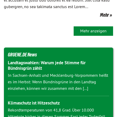
et accusam et justo duo dolores et ea rebum. Stet clita kasd
gubergren, no sea takimata sanctus est Lorem…
Mehr
Mehr anzeigen
GRUENE.DE News
Landtagswahlen: Warum jede Stimme für
Bündnisgrün zählt
In Sachsen-Anhalt und Mecklenburg-Vorpommern heißt
es im Herbst: Wenn Bündnisgrüne in den Landtag
einziehen, können wir zusammen mit den [...]
Klimaschutz ist Hitzeschutz
Rekordtemperaturen von 41,8 Grad. Über 10.000
Hitzetote bisher in diesen Sommer. Fast jeder Todesfall